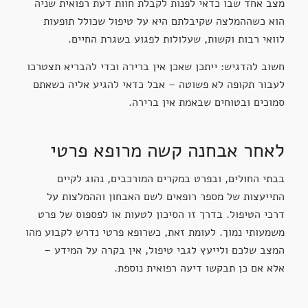
מצב אחד שבו כדאי לפנות לקבלת חוות דעת רפואית שניה
הוא כשההמלצה שקיבלתם היא על טיפול שכולל תופעות
לוואי רבות וקשות, שעלולות לפגוע בשגרת החיים.
חשוב להדגיש: ייתכן שאכן אין ברירה וכדי להבריא תצטרכו
לעבור תקופה לא פשוטה – אבל כדאי להגיע אליה כשאתם
סמוכים ובטוחים שבאמת אין ברירה.
לאחר אבחנה קשה מרופא פרטי
בבתי החולים, ובפרט במקרים המורכבים, נהוג לקיים
התייעצות של מספר רופאים לשם האבחון וההמלצות על
דרכי הטיפול. בדרך זו הסיכון לטעות או לפספוס של פרט
משמעותי נמוך. לעומת זאת, כשרופא פרטי נדרש לקבוע מהו
המצב שלכם ולייעץ לגבי טיפול, אין בקרה על המידע –
אלא אם כן תבקשו דיעה רפואית נוספת.