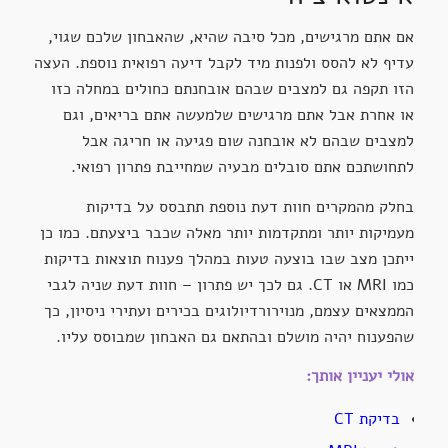
אם אתם מרגישים, מכל סיבה שהיא, שהאבחון שלכם שגוי,
עדיף לא להסס ולפנות מיד לקבל דיעה רפואית נוספת. העצה
הזו תקפה גם למצבים שבהם אובחנתם כחולים במחלה כזו
או אחרת אבל אתם מרגישים שלמעשה אתם בריאים, וגם
למצבים שבהם לא אובחנה שום פגיעה או חריגה אבל
לתחושתכם אתם סובלים מבעיה שמחייבת פתרון רפואי.
בחלק מהמקרים חוות דעת נוספת תתבסס על בדיקות
מעמיקות יותר ומתקדמות יותר מאלה שכבר ביצעתם. כמו כן
ייתכן מצב שבו בוצעה טעות במהלך פענוח תוצאות בדיקות
כמו MRI או CT. גם לכך יש פתרון – חוות דעת שניה לגבי
הממצאים עצמם, מנוירורדיולוגים בכירים ועתירי ניסיון, כך
שהפענוח יהיה מושלם ובהתאם גם האבחון שמבוסס עליו.
אולי יעניין אותך:
בדיקת CT