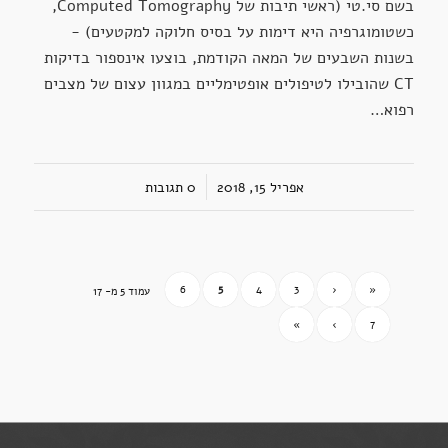
בשם סי.טי (ראשי תיבות של Computed Tomography,
כשטומוגרפיה היא דימות על בסיס חלוקה למקטעים) -
בשנות השבעים של המאה הקודמת, בוצעו אינספור בדיקות
CT שהובילו לטיפולים אופטימליים במגוון עצום של מצבים
רפוא…
אפריל 15, 2018
/
0 תגובות
6
5
4
3
‹
«
עמוד 5 מ- 17
»
›
7